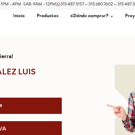
/ 1PM - 4PM · SAB: 9AM - 12PM
315 487 3157 – 315 680 7602 – 315 487 
Inicio
Productos
¿Dónde comprar?
Proy
ierra!
EZ LUIS
e
IVA