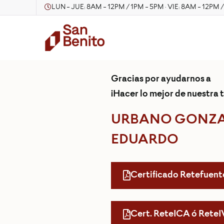
LUN - JUE: 8AM - 12PM / 1PM - 5PM · VIE: 8AM - 12PM 
Gracias por ayudarnos a
¡Hacer lo mejor de nuestra t
URBANO GONZAL
EDUARDO
Certificado Retefuent
Cert. ReteICA ó Rete