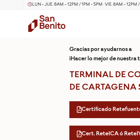
LUN - JUE: 8AM - 12PM / 1PM - 5PM · VIE: 8AM - 12PM 
Gracias por ayudarnos a
¡Hacer lo mejor de nuestra t
TERMINAL DE C
DE CARTAGENA 
Certificado Retefuent
Cert. ReteICA ó Rete