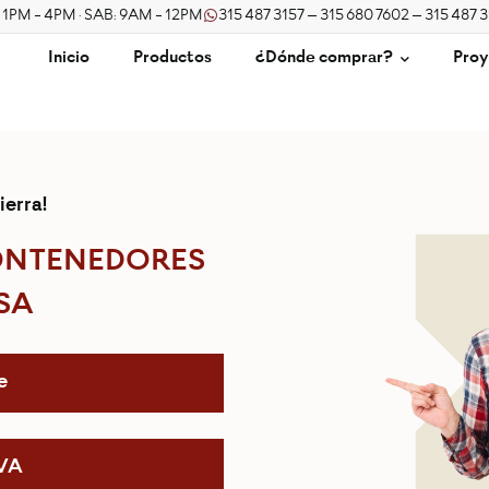
/ 1PM - 4PM · SAB: 9AM - 12PM
315 487 3157 – 315 680 7602 – 315 487 
Inicio
Productos
¿Dónde comprar?
Proy
ierra!
ONTENEDORES
SA
e
IVA