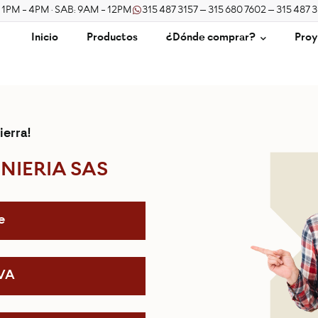
/ 1PM - 4PM · SAB: 9AM - 12PM
315 487 3157 – 315 680 7602 – 315 487 
Inicio
Productos
¿Dónde comprar?
Proy
ierra!
NIERIA SAS
e
IVA