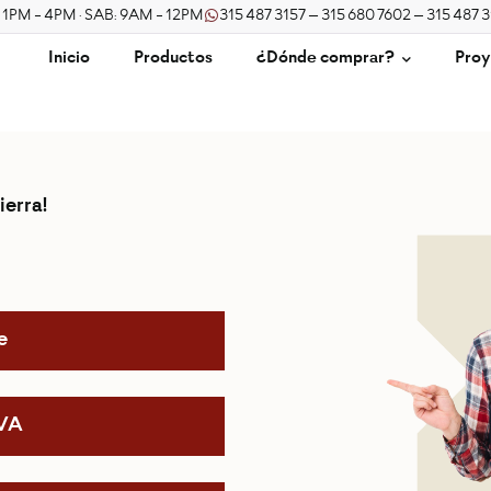
/ 1PM - 4PM · SAB: 9AM - 12PM
315 487 3157 – 315 680 7602 – 315 487 
Inicio
Productos
¿Dónde comprar?
Proy
ierra!
e
IVA