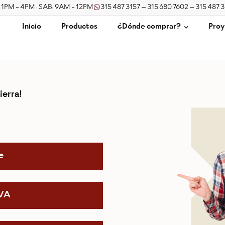
/ 1PM - 4PM · SAB: 9AM - 12PM
315 487 3157 – 315 680 7602 – 315 487 
Inicio
Productos
¿Dónde comprar?
Proy
ierra!
e
IVA