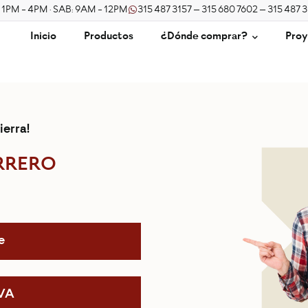
/ 1PM - 4PM · SAB: 9AM - 12PM
315 487 3157 – 315 680 7602 – 315 487 
Inicio
Productos
¿Dónde comprar?
Proy
ierra!
RRERO
e
IVA