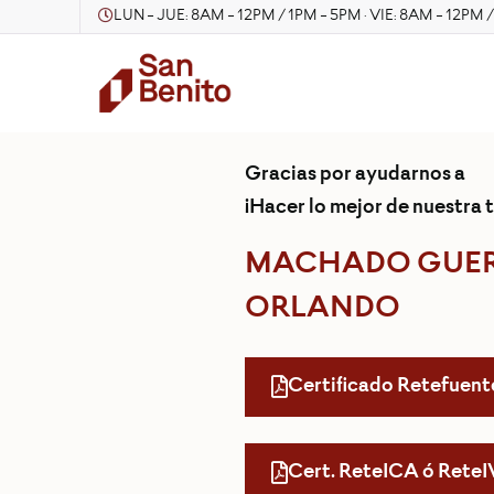
LUN - JUE: 8AM - 12PM / 1PM - 5PM · VIE: 8AM - 12PM 
Gracias por ayudarnos a
¡Hacer lo mejor de nuestra t
MACHADO GUE
ORLANDO
Certificado Retefuent
Cert. ReteICA ó Rete