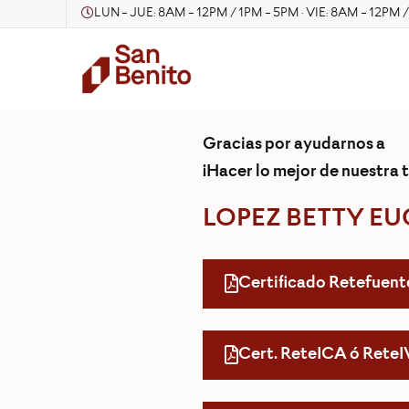
LUN - JUE: 8AM - 12PM / 1PM - 5PM · VIE: 8AM - 12PM 
Gracias por ayudarnos a
¡Hacer lo mejor de nuestra t
LOPEZ BETTY E
Certificado Retefuent
Cert. ReteICA ó Rete