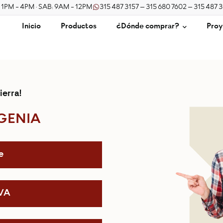
/ 1PM - 4PM · SAB: 9AM - 12PM
315 487 3157 – 315 680 7602 – 315 487 
Inicio
Productos
¿Dónde comprar?
Proy
ierra!
UGENIA
e
IVA