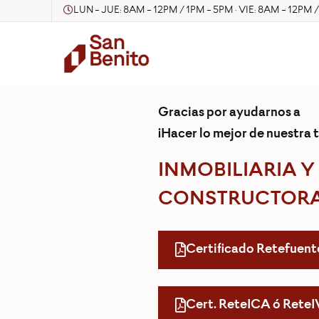
LUN - JUE: 8AM - 12PM / 1PM - 5PM · VIE: 8AM - 12PM 
Gracias por ayudarnos a
¡Hacer lo mejor de nuestra t
INMOBILIARIA Y
CONSTRUCTORA
Certificado Retefuent
Cert. ReteICA ó Rete