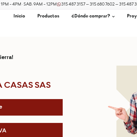
/ 1PM - 4PM · SAB: 9AM - 12PM
315 487 3157 – 315 680 7602 – 315 487 
Inicio
Productos
¿Dónde comprar?
Proy
ierra!
 CASAS SAS
e
IVA