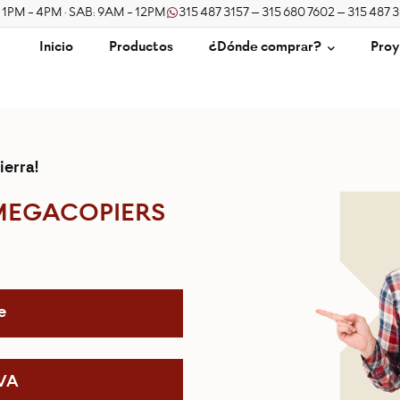
/ 1PM - 4PM · SAB: 9AM - 12PM
315 487 3157 – 315 680 7602 – 315 487 
Inicio
Productos
¿Dónde comprar?
Proy
ierra!
MEGACOPIERS
e
IVA