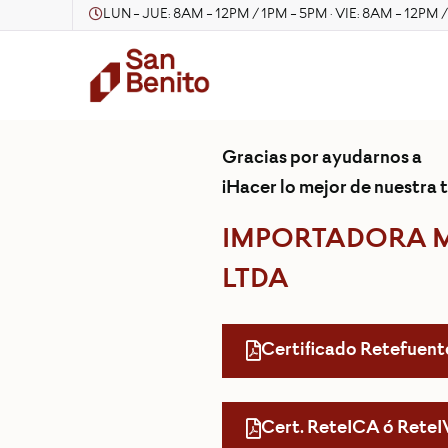
LUN - JUE: 8AM - 12PM / 1PM - 5PM · VIE: 8AM - 12PM 
Gracias por ayudarnos a
¡Hacer lo mejor de nuestra t
IMPORTADORA 
LTDA
Certificado Retefuent
Cert. ReteICA ó Rete