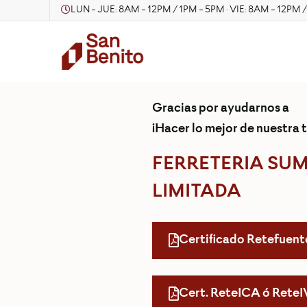
LUN - JUE: 8AM - 12PM / 1PM - 5PM · VIE: 8AM - 12PM 
Gracias por ayudarnos a
¡Hacer lo mejor de nuestra t
FERRETERIA SU
LIMITADA
Certificado Retefuent
Cert. ReteICA ó Rete