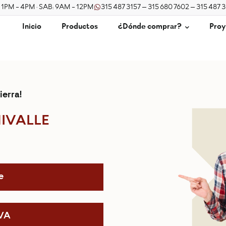
/ 1PM - 4PM · SAB: 9AM - 12PM
315 487 3157 – 315 680 7602 – 315 487 
Inicio
Productos
¿Dónde comprar?
Proy
ierra!
MIVALLE
e
IVA