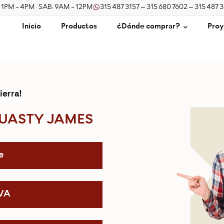
/ 1PM - 4PM · SAB: 9AM - 12PM
315 487 3157 – 315 680 7602 – 315 487 
Inicio
Productos
¿Dónde comprar?
Proy
ierra!
UASTY JAMES
e
IVA