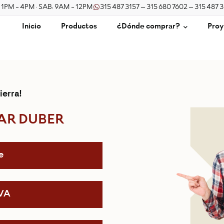
/ 1PM - 4PM · SAB: 9AM - 12PM
315 487 3157 – 315 680 7602 – 315 487 
Inicio
Productos
¿Dónde comprar?
Proy
ierra!
AR DUBER
e
IVA