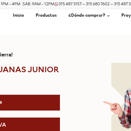
/ 1PM - 4PM · SAB: 9AM - 12PM
315 487 3157 – 315 680 7602 – 315 487 
Inicio
Productos
¿Dónde comprar?
Proy
ierra!
UANAS JUNIOR
e
IVA