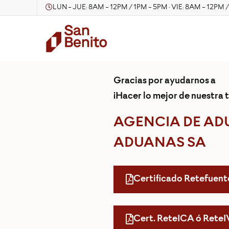
LUN - JUE: 8AM - 12PM / 1PM - 5PM · VIE: 8AM - 12PM 
Gracias por ayudarnos a
¡Hacer lo mejor de nuestra t
AGENCIA DE AD
ADUANAS SA
Certificado Retefuent
Cert. ReteICA ó Rete