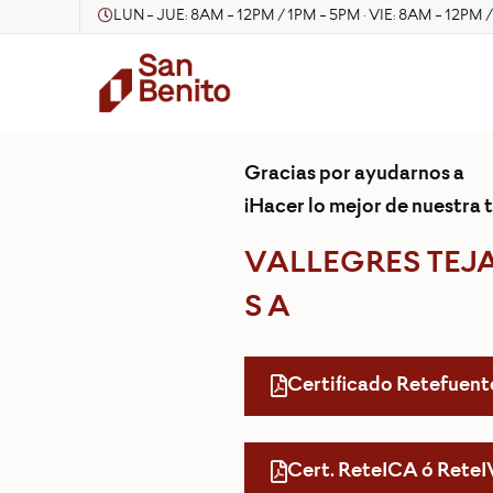
LUN - JUE: 8AM - 12PM / 1PM - 5PM · VIE: 8AM - 12PM 
Gracias por ayudarnos a
¡Hacer lo mejor de nuestra t
VALLEGRES TEJA
S A
Certificado Retefuent
Cert. ReteICA ó Rete