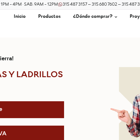
/ 1PM - 4PM · SAB: 9AM - 12PM
315 487 3157 – 315 680 7602 – 315 487 
Inicio
Productos
¿Dónde comprar?
Proy
ierra!
S Y LADRILLOS
e
IVA