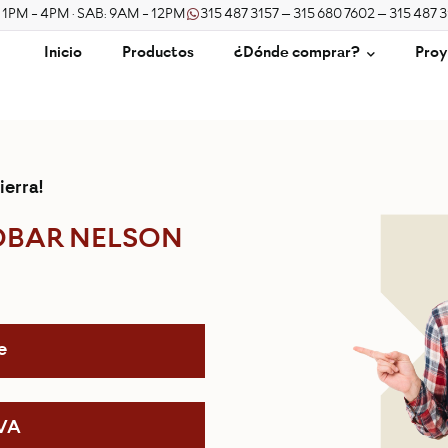
/ 1PM - 4PM · SAB: 9AM - 12PM
315 487 3157 – 315 680 7602 – 315 487 
Inicio
Productos
¿Dónde comprar?
Proy
ierra!
OBAR NELSON
e
IVA