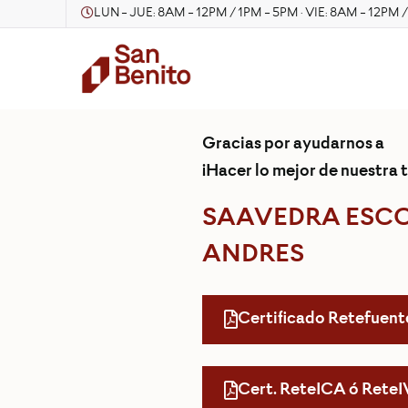
LUN - JUE: 8AM - 12PM / 1PM - 5PM · VIE: 8AM - 12PM 
Gracias por ayudarnos a
¡Hacer lo mejor de nuestra t
SAAVEDRA ESC
ANDRES
Certificado Retefuent
Cert. ReteICA ó Rete