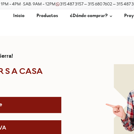
/ 1PM - 4PM · SAB: 9AM - 12PM
315 487 3157 – 315 680 7602 – 315 487 
Inicio
Productos
¿Dónde comprar?
Proy
ierra!
R S A CASA
e
IVA