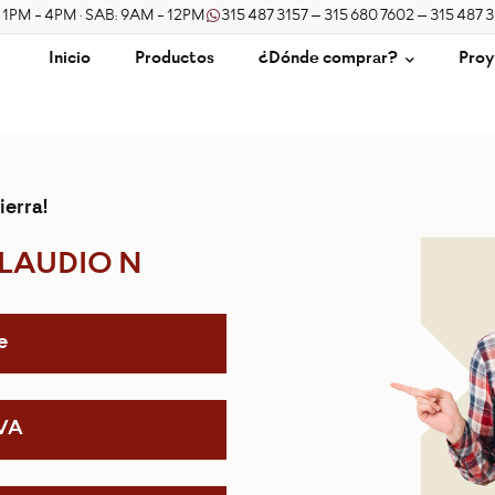
/ 1PM - 4PM · SAB: 9AM - 12PM
315 487 3157 – 315 680 7602 – 315 487 
Inicio
Productos
¿Dónde comprar?
Proy
ierra!
LAUDIO N
e
IVA