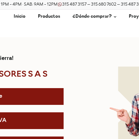
/ 1PM - 4PM · SAB: 9AM - 12PM
315 487 3157 – 315 680 7602 – 315 487 
Inicio
Productos
¿Dónde comprar?
Proy
ierra!
ORES S A S
e
IVA