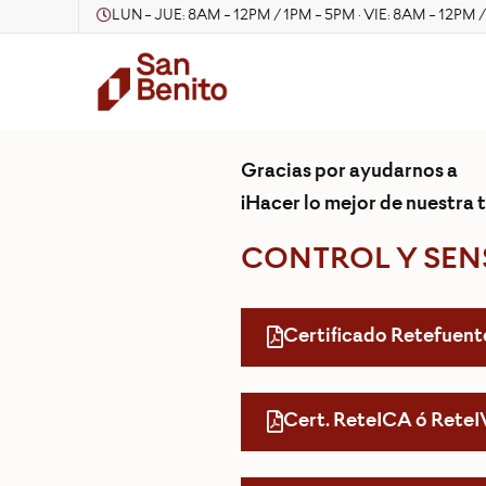
LUN - JUE: 8AM - 12PM / 1PM - 5PM · VIE: 8AM - 12PM 
Gracias por ayudarnos a
¡Hacer lo mejor de nuestra t
CONTROL Y SENS
Certificado Retefuent
Cert. ReteICA ó Rete